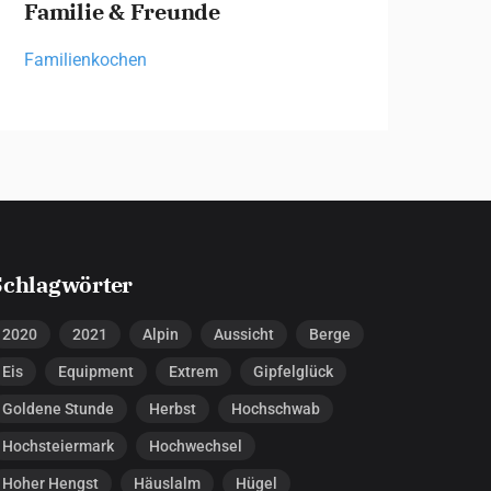
Familie & Freunde
Familienkochen
Schlagwörter
2020
2021
Alpin
Aussicht
Berge
Eis
Equipment
Extrem
Gipfelglück
Goldene Stunde
Herbst
Hochschwab
Hochsteiermark
Hochwechsel
Hoher Hengst
Häuslalm
Hügel