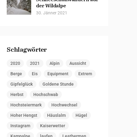
der Wildalpe
30. Jänner 2021
Schlagwörter
2020
2021
Alpin
Aussicht
Berge
Eis
Equipment
Extrem
Gipfelglück
Goldene Stunde
Herbst
Hochschwab
Hochsteiermark
Hochwechsel
Hoher Hengst
Häuslalm
Hügel
Instagram
Kaiserwetter
Kampalpe
laufen
Leatherman