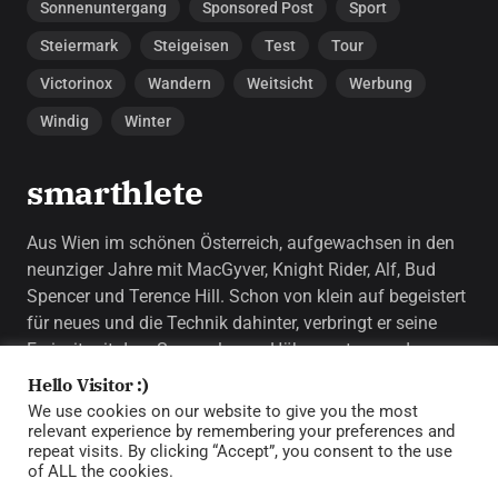
Sonnenuntergang
Sponsored Post
Sport
Steiermark
Steigeisen
Test
Tour
Victorinox
Wandern
Weitsicht
Werbung
Windig
Winter
smarthlete
Aus Wien im schönen Österreich, aufgewachsen in den
neunziger Jahre mit MacGyver, Knight Rider, Alf, Bud
Spencer und Terence Hill. Schon von klein auf begeistert
für neues und die Technik dahinter, verbringt er seine
Freizeit mit dem Sammeln von Höhenmetern und
Berggipfeln.
Hello Visitor :)
We use cookies on our website to give you the most
relevant experience by remembering your preferences and
repeat visits. By clicking “Accept”, you consent to the use
of ALL the cookies.