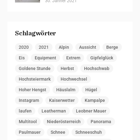
30. Jänner 2021
Schlagwörter
2020
2021
Alpin
Aussicht
Berge
Eis
Equipment
Extrem
Gipfelglück
Goldene Stunde
Herbst
Hochschwab
Hochsteiermark
Hochwechsel
Hoher Hengst
Häuslalm
Hügel
Instagram
Kaiserwetter
Kampalpe
laufen
Leatherman
Leobner Mauer
Multitool
Niederösterreich
Panorama
Paulmauer
Schnee
Schneeschuh