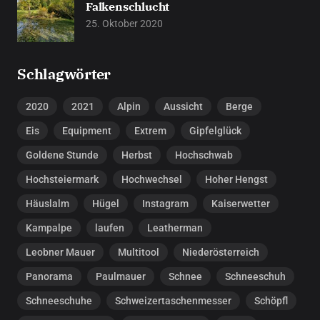
Falkenschlucht
25. Oktober 2020
Schlagwörter
2020
2021
Alpin
Aussicht
Berge
Eis
Equipment
Extrem
Gipfelglück
Goldene Stunde
Herbst
Hochschwab
Hochsteiermark
Hochwechsel
Hoher Hengst
Häuslalm
Hügel
Instagram
Kaiserwetter
Kampalpe
laufen
Leatherman
Leobner Mauer
Multitool
Niederösterreich
Panorama
Paulmauer
Schnee
Schneeschuh
Schneeschuhe
Schweizertaschenmesser
Schöpfl